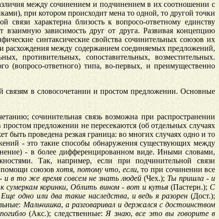
азличия между сочинением и подчинением в их соотношении с
ми), при котором происходит мена то одной, то другой точки
ой связи характерна близость к вопросо-ответному единству
т взаимную зависимость друг от друга. Развивая концепцию
ифические синтаксические свойства сочинительных союзов их
пени расхождения между содержанием соединяемых предложений,
ных, противительных, сопоставительных, возместительных.
о (вопросо-ответного) типа, во-первых, и преимущественно
й связям в словосочетании и простом предложении. Основные
етанию; сочинительная связь возможна при распространении
 в простом предложении не пересекаются (об отдельных случаях
т быть проведена резкая граница: во многих случаях одно и то
жений - это такие способы обнаружения существующих между
инение) - в более дифференцированном виде. Иными словами,
ностями. Так, например, если при подчинительной связи
и помощи союзов
хотя
,
потому
что
,
если
, то при сочинении все
-
и
в
то
же
время
совсем
не
знать
людей
(Чех.);
Ты
пришла
-
и
к
сумеркам
коринки
,
Облить
вином
-
вот
и
кутья
(Пастерн.);
С
:
Еще
одно
или
два
такие
наследства
,
и
ведь
я
разорен
(Дост.);
льные:
Мальчишка
,
а
разговаривал
и
держался
с
достоинством
погибло
(Акс.); следственные:
Я
знаю
,
все
это
вы
говорите
в