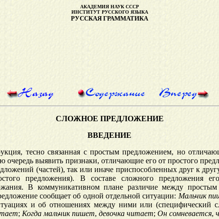
АКАДЕМИЯ НАУК СССР
ИНСТИТУТ РУССКОГО ЯЗЫКА
РУССКАЯ ГРАММАТИКА
СЛОЖНОЕ
ПРЕДЛОЖЕНИЕ
ВВЕДЕНИЕ
рукция, тесно связанная с простым предложением, но отличающ
ую очередь выявить признаки, отличающие его от простого пре
дложений (частей), так или иначе приспособленных друг к друг
остого предложения). В составе сложного предложения ег
держания. В коммуникативном плане различие между просты
редложение сообщает об одной отдельной ситуации:
Мальчик
пи
итуациях и об отношениях между ними или (специфический с
итает
;
Когда
мальчик
пишет
,
девочка
читает
;
Он
сомневается
,