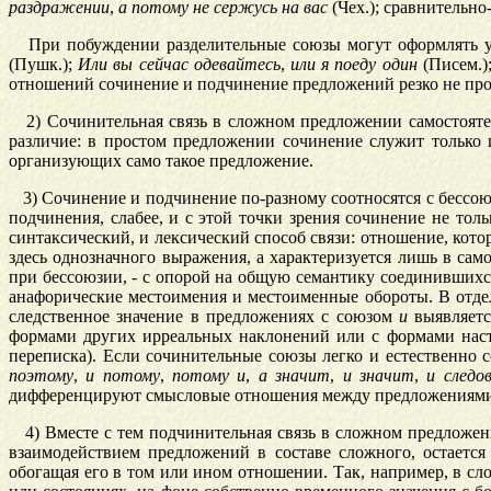
раздражении
,
а
потому
не
сержусь
на
вас
(Чех.); сравнительн
При побуждении разделительные союзы могут оформлять ус
(Пушк.);
Или
вы
сейчас
одевайтесь
,
или
я
поеду
один
(Писем.)
отношений сочинение и подчинение предложений резко не про
2) Сочинительная связь в сложном предложении самостояте
различие: в простом предложении сочинение служит только 
организующих само такое предложение.
3) Сочинение и подчинение по-разному соотносятся с бессо
подчинения, слабее, и с этой точки зрения сочинение не тол
синтаксический, и лексический способ связи: отношение, кото
здесь однозначного выражения, а характеризуется лишь в са
при бессоюзии, - с опорой на общую семантику соединившихся
анафорические местоимения и местоименные обороты. В отде
следственное значение в предложениях с союзом
и
выявляется
формами других ирреальных наклонений или с формами наст.-
переписка). Если сочинительные союзы легко и естественно с
поэтому
,
и
потому
,
потому
и
,
а
значит
,
и
значит
,
и
следо
дифференцируют смысловые отношения между предложениями
4) Вместе с тем подчинительная связь в сложном предложении
взаимодействием предложений в составе сложного, остаетс
обогащая его в том или ином отношении. Так, например, в 