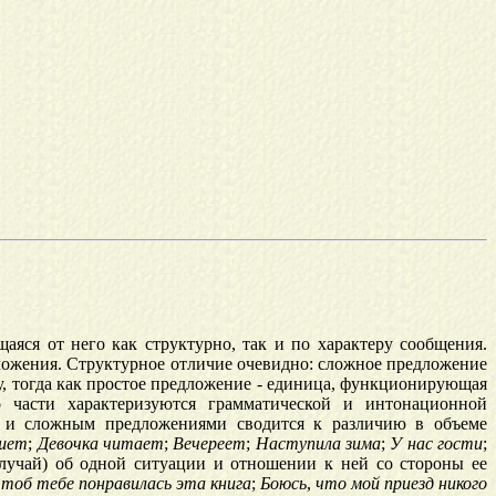
аяся от него как структурно, так и по характеру сообщения.
дложения. Структурное отличие очевидно: сложное предложение
у, тогда как простое предложение - единица, функционирующая
о части характеризуются грамматической и интонационной
м и сложным предложениями сводится к различию в объеме
шет
;
Девочка
читает
;
Вечереет
;
Наступила
зима
;
У
нас
гости
;
лучай) об одной ситуации и отношении к ней со стороны ее
чтоб
тебе
понравилась
эта
книга
;
Боюсь
,
что
мой
приезд
никого