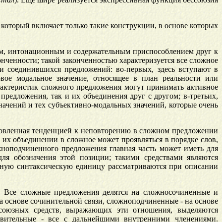
оторый включает только такие конструкции, в основе которых
ым, интонационным и содержательным приспособлением друг к
нченности; такой законченностью характеризуется все сложное
и соединившихся предложений: во-первых, здесь вступают в
овое модальное значение, относящее в план реальности или
рактеристик сложного предложения могут принимать активное
предложения, так и их объединения друг с другом; в-третьих,
начений и тех субъективно-модальных значений, которые очень
ловленная тенденцией к неповторению в сложном предложении
их объединении в сложное может проявляться в порядке слов,
жноподчиненного предложения главная часть может иметь для
ля обозначения этой позиции; такими средствами являются
жную синтаксическую единицу рассматриваются при описании
. Все сложные предложения делятся на сложносочиненные и
а основе сочинительной связи, сложноподчиненные - на основе
союзных средств, выражающих эти отношения, выделяются
авительные - все с дальнейшими внутренними членениями.