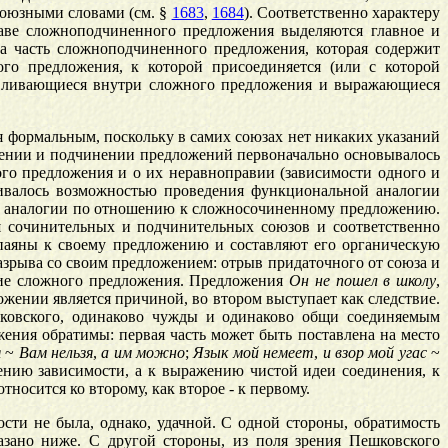
союзными словами (см. §
1683
,
1684
). Соответственно характеру
аве сложноподчиненного предложения выделяются главное и
та часть сложноподчиненного предложения, которая содержит
го предложения, к которой присоединяется (или с которой
авливающиеся внутри сложного предложения и выражающиеся
я формальным, поскольку в самих союзах нет никаких указаний
нении и подчинении предложений первоначально основывалось
го предложения и о их неравноправии (зависимости одного и
живалось возможностью проведения функциональной аналогии
ой аналогии по отношению к сложносочиненному предложению.
я сочинительных и подчинительных союзов и соответственно
аяны к своему предложению и составляют его органическую
азрыва со своим предложением: отрыв придаточного от союза и
ение сложного предложения. Предложения
Он
не
пошел
в
школу
,
ожении является причиной, во втором выступает как следствие.
шковского, одинаково чужды и одинаково общи соединяемым
ния обратимы: первая часть может быть поставлена на место
я
~
Вам
нельзя
,
а
им
можно
;
Язык
мой
немеет
,
и
взор
мой
угас
~
ению зависимости, а к выражению чистой идеи соединения, к
носится ко второму, как второе - к первому.
ти не была, однако, удачной. С одной стороны, обратимость
азано ниже. С другой стороны, из поля зрения Пешковского