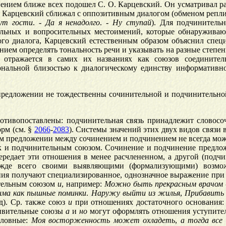
ением ближе всех подошел С. О. Карцевский. Он усматривал р
Карцевский сближал с оппозитивным диалогом (обменом реплика
ут
гости
. -
Да
я
ненадолго
. -
Ну
ступай
). Для подчинительн
ельных и вопросительных местоимений, которые обнаруживаю
го диалога, Карцевский естественным образом объяснил спец
ением определять тональность речи и указывать на разные сте
отражается в самих их названиях как союзов соединитель
ональной близостью к диалогическому единству информативног
 предложении не тождественны сочинительной и подчинительно
тивопоставлены: подчинительная связь принадлежит словосоч
рм (см. §
2066
-
2083
). Системы значений этих двух видов связи
ом предложении между сочинением и подчинением не всегда може
к и подчинительным союзом. Сочинение и подчинение предло
редает эти отношения в менее расчлененном, а другой (подч
жде всего своими выявляющими (формализующими) возмож
ния получают специализированное, однозначное выражение пр
ительным союзом
и
, например:
Можно
быть
прекрасным
врачом
има
как
пышные
поминки
.
Наружу
выйти
из
жилья
,
Прибавить
д). Ср. также союз
и
при отношениях достаточного основания
тивительные союзы
а
и
но
могут оформлять отношения уступите
словные:
Моя
восторженность
может
охладеть
,
а
тогда
все