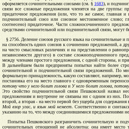
оформляется сочинительными союзами (см. §
1683
), и подчин
связи все сложные предложения членятся на две группы: 
придаточное предложения (или, что то же самое, главная и
подчинительный союз или союзное местоименное слово; гл
соотнесено) придаточное. Части сложносочиненного предло
средствами сочинительной или подчинительной связи, могут б
§
2756
. Деление союзов русского языка на сочинительные и 
на способность одних союзов к сочинению предложений, а д
на чисто смысловых различиях и на представлении о равноп
независимости другого) в составе сложноподчиненного пре
между членами простого предложения, с одной стороны, и п
В дальнейшем были предприняты попытки найти более строг
сочинительной и подчинительной связи предложений. По мн
формальную принадлежность, какую составляют, например, мор
постановка его на место главного с одновременным перенос
потому
что
у
него
болит
голова
и
У
него
болит
голова
,
потом
Это свойство подчинительной связи Пешковский назвал не
предложениям и внутренне не связаны ни с одним из них. П
второй, а вторая - на место первой без ущерба для содержани
Мой
взор
угас
,
и
язык
мой
немеет
. Соответственно и синтак
указанию на то, что между соединившимися предложениями нет н
Попытка Пешковского разграничить сочинительную и подч
сочинительных отношений не абсолютна: она имеет место т