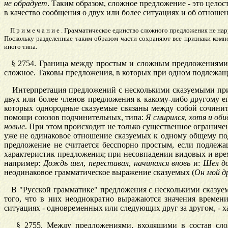
не
обрадует
. Таким образом, сложное предложение - это цел
в качество сообщения о двух или более ситуациях и об отноше
Примечание
. Грамматическое единство сложного предложения не нару
Поскольку разделенные таким образом части сохраняют все признаки ком
иного типа.
§
2754
. Граница между простым и сложным предложениями не
сложное. Таковы предложения, в которых при одном подлежаще
Интерпретация предложений с несколькими сказуемыми при 
двух или более членов предложения к какому-либо другому ег
которых однородные сказуемые связаны между собой сочинит
помощи союзов подчинительных, типа:
Я
смирился
,
хотя
и
оби
новые
. При этом происходит не только существенное ограниче
уже не одинаковое отношение сказуемых к одному общему под
предложение не считается бесспорно простым, если подлеж
характеристик предложения; при несовпадении видовых и врем
например:
Дождь
шел
,
переставал
,
начинался
вновь
и:
Шел
д
неодинаковое грамматическое выражение сказуемых (
Он
мой
д
В "Русской грамматике" предложения с несколькими сказуе
того, что в них неоднократно выражаются значения времен
ситуациях - одновременных или следующих друг за другом, - 
§
2755
. Между предложениями, входящими в состав слож