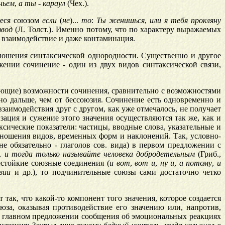
ньем
,
а
ты
-
караул
(Чех.).
ееся союзом
если
(
не
)...
то
:
Ты
женишься
,
или
я
тебя
прокляну
звод
(Л. Толст.). Именно потому, что по характеру выражаемых
 взаимодействие и даже контаминация.
ошения синтаксической однородности. Существенно и другое
ении сочинение - один из двух видов синтаксической связи,
ющие) возможности сочинения, сравнительно с возможностями
ьно дальше, чем от бессоюзия. Сочинение есть одновременно и
заимодействия друг с другом, как уже отмечалось, не получает
ация и сужение этого значения осуществляются так же, как и
сические показатели: частицы, вводные слова, указательные и
ношения видов, временных форм и наклонений. Так, условно-
е обязательно - глаголов сов. вида) в первом предложении с
,
и
тогда
только
называйте
человека
добродетельным
(Гриб.,
естойкие союзные соединения (
и
вот
,
вот
и
,
ну
и
,
а
потому
,
и
вии
и др.), то подчинительные союзы сами достаточно четко
ак, что какой-то компонент того значения, которое создается
за, оказывая противодействие его значению или, напротив,
в главном предложении сообщения об эмоциональных реакциях