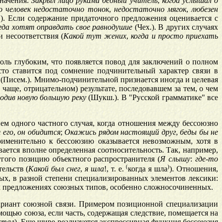
значения:
Закрыл
лицо
руками
бедный
учитель
,
когда
услышал
о
о
человек
недостаточно
тонок
,
недостаточно
мягок
,
любезен
). Если содержание придаточного предложения оценивается с
гда
хотят
оправдать
свое
равнодушие
(Чех.). В других случаях
ли несоответствия (
Какой
тут
жених
,
когда
и
просто
приехать
ь глубоким, что появляется повод для заключений о полном
сто ставится под сомнение подчинительный характер связи в
(Писем.). Мнимо-подчинительной признается иногда и целевая
чаще, отрицательном) результате, последовавшем за тем, о чем
одив
новую
большую
реку
(Шукш.). В "Русской грамматике" все
ием одного частного случая, когда отношения между бессоюзно
я
его
,
он
обидится
;
Окажись
рядом
настоящий
друг
,
беды
бы
не
применительно к бессоюзию оказывается невозможным, хотя в
тся вполне определенная соотносительность. Так, например,
угого позицию объектного распространителя (
Я
слышу
:
где
-
то
(
)
ельств (
Какой
был
снег
,
я
шла
!, т. е.
когда я шла
). Отношения,
х, в разной степени специализированных элементов лексики:
ых предложениях союзных типов, особенно сложносочиненных.
ариант союзной связи. Примером позиционной специализации
мощью союза, если часть, содержащая следствие, помещается на
стал
). Еще шире реализуется экспрессивная функция бессоюзия