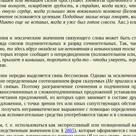
 большей или меньшей силой проступают элементы причинного 
еня
волнует
,
оскорбляет
грубость
,
я
страдаю
,
когда
вижу
,
чт
о
екнуло
сердце
,
когда
услышал
звон
вокзального
колокола
(Белов
начение осложняется целевым:
Подобные
милые
вещи
говорят
,
ко
Никто
еще
не
вставал
,
когда
я
уже
был
готов
совсем
. Акс.) и
я и лексическим значением связующего слова может быть стол
ряда союзов подчинительных в разряд сочинительных. Так, ча
но
,
то
здесь
вдруг
овладела
им
непонятная
и
невыносимая
тоска
 которых второе сообщает о непредвиденном (положительном или, 
,
прыгает
в
камышах
,
торопится
куда
-
то
-
чтобы
умереть
,
пор
язи.
ении нередко выделяется связь бессоюзная. Однако за исключен
не определенным соотношением форм сказуемых (
Не
пригласи
кой связью. Поэтому разграничение сочинения и подчинения 
жносочиненных и сложноподчиненных предложений устанавливае
четания предложений, из которых одно занимает в составе др
редложении, с точки зрения тех или иных сопутствующих обстоят
получать неграмматическое выражение с помощью определенны
 как вспомогательные средства употребляются также и в сложн
т. е. использоваться как экспрессивный или позиционный в
ледственным значением (см. §
2865
), которые оформляются с по
сли эта часть помещается на первом месте (
Я
не
мог
спать
,
так
у