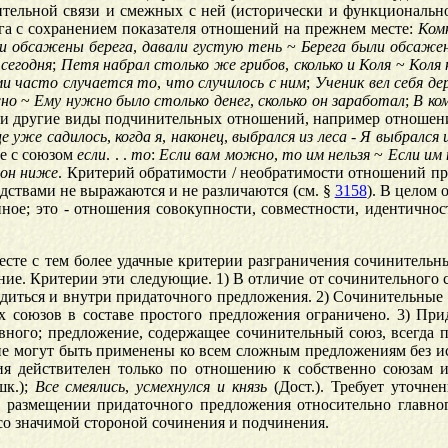
тельной связи и смежных с ней (исторически и функциональн
га с сохранением показателя отношений на прежнем месте:
Ком
и
обсажены
берега
,
давали
густую
тень
~
Берега
были
обсаже
сегодня
;
Петя
набрал
столько
же
грибов
,
сколько
и
Коля
~
Коля
ми
часто
случается
то
,
что
случилось
с
ним
;
Ученик
вел
себя
де
но
~
Ему
нужно
было
столько
денег
,
сколько
он
заработал
;
В
ко
т и другие виды подчинительных отношений, например отношен
це
уже
садилось
,
когда
я
,
наконец
,
выбрался
из
леса
-
Я
выбрался
ые с союзом
если
. . .
то
:
Если
вам
можно
,
то
им
нельзя
~
Если
им
он
ниже
. Критерий обратимости / необратимости отношений п
дствами не выражаются и не различаются (см. §
3158
). В целом
ное; это - отношения совокупности, совместности, идентичност
есте с тем более удачные критерии разграничения сочинитель
е. Критерии эти следующие. 1) В отличие от сочинительного с
иться и внутри придаточного предложения. 2) Сочинительные со
х союзов в составе
простого предложения
ограничено. 3) При
лавного; предложение, содержащее сочинительный союз, всегда 
 не могут быть применены ко всем сложным предложениям без 
ия действителен только по отношению к собственно союзам 
к.);
Все
смеялись
,
усмехнулся
и
князь
(Дост.). Требует уточне
м размещении придаточного предложения относительно главно
 со значимой стороной сочинения и подчинения.