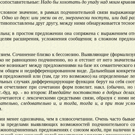
о-сопоставительные:
Надо
бы
хохотать
до
упаду
над
моим
кривля
ловное значение, в рамках подчинительной связи выражающ
;
Одно
из
двух
:
или
увези
он
ее
,
энергически
поступи
,
или
дай
ра
тивопоставлены друг другу, между ними обнаруживается тесное
льна; в простом предложении она сопряжена с выражением отн
целям расширения, усложнения сообщения; в сложном предлож
юзием. Сочинение близко к бессоюзию. Выявляющие (формализу
ько не равноценно подчинению, но и отстоит от него значител
рое возникает между предложениями на базе их семантического в
мом общем и недифференцированном виде. Дальнейшая конкретиз
 предложений или (там, где это возможно) на определенные лек
льных случаях дифференцирующие функции берут на себя соот
 отчетливее при сочетании форм повелит. накл. (обычно, но н
буд. вр. - во втором:
Изведайте
постоянство
в
добрых
делах
очетаются с лексическими средствами связи, образуя с ними н
вательно
,
следовательно
и
,
и
тогда
,
тогда
и
,
а
при
том
усло
.
 менее однозначна, чем в словосочетании. Очень часто бывает т
я за пределами выявляющих возможностей подчинительного сою
сложноподчиненных предложениях с союзом
когда
, при наличии 