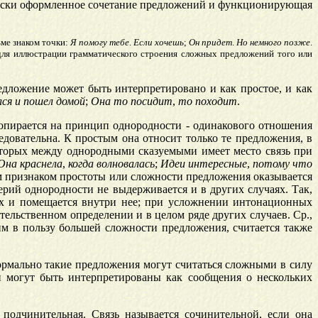
ически оформленное сочетание предложений и функционирующая
ьме знаком точки:
Я
помогу
тебе
.
Если
хочешь
;
Он
придет
.
Но
немного
позже
.
для иллюстрации грамматического строения сложных предложений того или
едложение может быть интерпретировано и как простое, и как
лся
и
пошел
домой
;
Она
то
посидит
,
то
походит
.
пирается на принцип однородности - одинакового отношения
ледовательна. К простым она относит только те предложения, в
оторых между однородными сказуемыми имеет место связь при
Она
краснела
,
когда
волновалась
;
Идеи
интересные
,
потому
что
им признаком простоты или сложности предложения оказывается
рий однородности не выдерживается и в других случаях. Так,
ых и помещается внутри нее; при усложнении интонационных
ельственном определении и в целом ряде других случаев. Ср.,
м в пользу большей сложности предложения, считается также
мально такие предложения могут считаться сложными в силу
и могут быть интерпретированы как сообщения о нескольких
 подчинительная. Связь называется сочинительной, если она