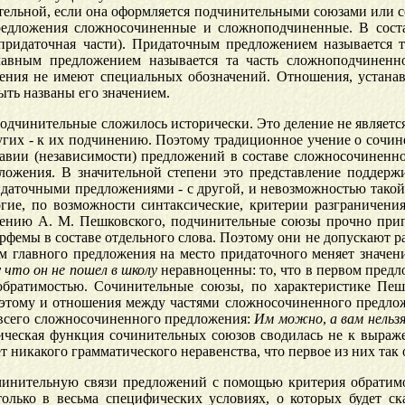
ительной, если она оформляется подчинительными союзами или 
предложения сложносочиненные и сложноподчиненные. В сост
 придаточная части). Придаточным предложением называется 
авным предложением называется та часть сложноподчиненно
жения не имеют специальных обозначений. Отношения, устан
ыть названы его значением.
подчинительные сложилось исторически. Это деление не являетс
ругих - к их подчинению. Поэтому традиционное учение о сочи
равии (независимости) предложений в составе сложносочиненно
дложения. В значительной степени это представление поддер
ридаточными предложениями - с другой, и невозможностью так
ие, по возможности синтаксические, критерии разграничени
ению А. М. Пешковского, подчинительные союзы прочно прип
фемы в составе отдельного слова. Поэтому они не допускают р
ом главного предложения на место придаточного меняет знач
у
что
он
не
пошел
в
школу
неравноценны: то, что в первом предл
обратимостью. Сочинительные союзы, по характеристике Пе
оэтому и отношения между частями сложносочиненного предложе
я всего сложносочиненного предложения:
Им
можно
,
а
вам
нельз
сическая функция сочинительных союзов сводилась не к выраж
икакого грамматического неравенства, что первое из них так от
инительную связи предложений с помощью критерия обратимос
олько в весьма специфических условиях, о которых будет ск