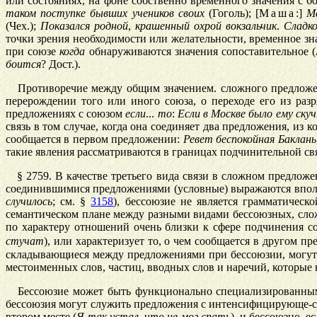
или состояниях, на фоне собственно временного значения с
таком
поступке
бывших
учеников
своих
(Гоголь); [
Маша
:]
М
(Чех.);
Показался
родной
,
крашенный
охрой
вокзальчик
.
Сладк
точки зрения необходимости или желательности, временное з
при союзе
когда
обнаруживаются значения сопоставительное (
боится
? Дост.).
Противоречие между общим значением. сложного предложени
перерождении того или иного союза, о переходе его из раз
предложениях с союзом
если
...
то
:
Если
в
Москве
было
ему
скуч
связь в том случае, когда она соединяет два предложения, из
сообщается в первом предложении:
Ревет
беспокойная
Баклань
такие явления рассматриваются в границах подчинительной св
§
2759
. В качестве третьего вида связи в сложном предлож
соединившимися предложениями (условные) выражаются впол
случилось
; см. §
3158
), бессоюзие не является грамматичес
семантическом плане между разными видами бессоюзных, сло
по характеру отношений очень близки к сфере подчинения со
стучат
), или характеризует то, о чем сообщается в другом п
складывающиеся между предложениями при бессоюзии, могут 
местоименных слов, частиц, вводных слов и наречий, которые
Бессоюзие может быть функционально специализированным, 
бессоюзия могут служить предложения с интенсифицирующе-с
втором месте (
Я
так
устал
,
что
не
мог
спать
), и бессоюзно, е