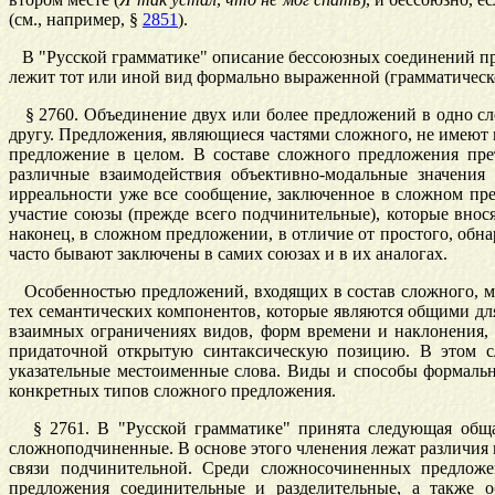
(см., например, §
2851
).
В "Русской грамматике" описание бессоюзных соединений пре
лежит тот или иной вид формально выраженной (грамматическо
§
2760
. Объединение двух или более предложений в одно 
другу. Предложения, являющиеся частями сложного, не имеют 
предложение в целом. В составе сложного предложения пре
различные взаимодействия объективно-модальные значения 
ирреальности уже все сообщение, заключенное в сложном пр
участие союзы (прежде всего подчинительные), которые внося
наконец, в сложном предложении, в отличие от простого, обн
часто бывают заключены в самих союзах и в их аналогах.
Особенностью предложений, входящих в состав сложного, мо
тех семантических компонентов, которые являются общими дл
взаимных ограничениях видов, форм времени и наклонения, 
придаточной открытую синтаксическую позицию. В этом слу
указательные местоименные слова. Виды и способы формаль
конкретных типов сложного предложения.
§
2761
. В "Русской грамматике" принята следующая общ
сложноподчиненные. В основе этого членения лежат различия 
связи подчинительной. Среди сложносочиненных предлож
предложения соединительные и разделительные, а также 