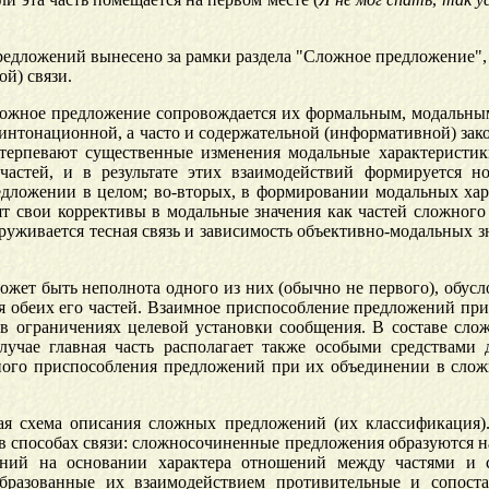
дложений вынесено за рамки раздела "Сложное предложение", к
й) связи.
сложное предложение сопровождается их формальным, модальн
интонационной, а часто и содержательной (информативной) зако
терпевают существенные изменения модальные характеристик
частей, и в результате этих взаимодействий формируется н
едложении в целом; во-вторых, в формировании модальных ха
т свои коррективы в модальные значения как частей сложного 
аруживается тесная связь и зависимость объективно-модальных з
жет быть неполнота одного из них (обычно не первого), обус
я обеих его частей. Взаимное приспособление предложений при 
в ограничениях целевой установки сообщения. В составе сло
чае главная часть располагает также особыми средствами д
ного приспособления предложений при их объединении в сло
ая схема описания сложных предложений (их классификация)
в способах связи: сложносочиненные предложения образуются н
ений на основании характера отношений между частями и 
образованные их взаимодействием противительные и сопост