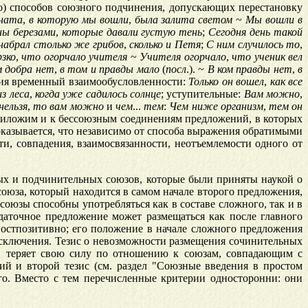
о) способов союзного подчинения, допускающих перестановку
ната
,
в
которую
мы
вошли
,
была
залита
светом
~
Мы
вошли
в
ны
березами
,
которые
давали
густую
тень
;
Сегодня
день
такой
набрал
столько
же
грибов
,
сколько
и
Петя
;
С
ним
случилось
то
,
рзко
,
что
огорчало
учителя
~
Учителя
огорчало
,
что
ученик
вел
м
добра
нет
,
в
том
и
правды
мало
(
посл
.). ~
В
ком
правды
нет
,
в
ия временный взаимообусловленности:
Только
он
вошел
,
как
все
из
леса
,
когда
уже
садилось
солнце
; уступительные:
Вам
можно
,
нельзя
,
то
вам
можно
и
чем
...
тем
:
Чем
ниже
организм
,
тем
он
риложим и к бессоюзным соединениям предложений, в которых
 оказывается, что независимо от способа выражения обратимыми
и, совпадения, взаимосвязанности, неотъемлемости одного от
ных и подчинительных союзов, которые были приняты наукой о
оюза, который находится в самом начале второго предложения,
юзы способны употребляться как в составе сложного, так и в
даточное предложение может размещаться как после главного
постпозитивно; его положение в начале сложного предложения
исключения. Тезис о невозможности размещения сочинительных
и теряет свою силу по отношению к союзам, совпадающим с
ний и второй тезис (см. раздел "Союзные введения в простом
го. Вместо с тем перечисленные критерии односторонни: они