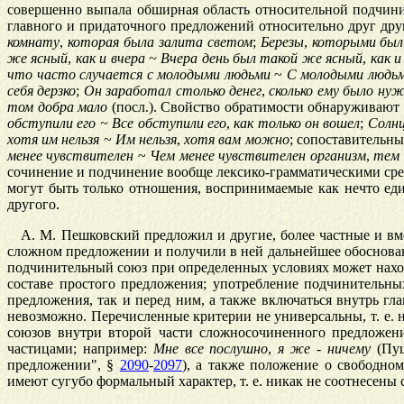
совершенно выпала обширная область относительной подчини
главного и придаточного предложений относительно друг дру
комнату
,
которая
была
залита
светом
;
Березы
,
которыми
был
же
ясный
,
как
и
вчера
~
Вчера
день
был
такой
же
ясный
,
как
и
что
часто
случается
с
молодыми
людьми
~
С
молодыми
людь
себя
дерзко
;
Он
заработал
столько
денег
,
сколько
ему
было
нуж
том
добра
мало
(посл.). Свойство обратимости обнаруживаю
обступили
его
~
Все
обступили
его
,
как
только
он
вошел
;
Солн
хотя
им
нельзя
~
Им
нельзя
,
хотя
вам
можно
; сопоставительн
менее
чувствителен
~
Чем
менее
чувствителен
организм
,
тем
сочинение и подчинение вообще лексико-грамматическими сре
могут быть только отношения, воспринимаемые как нечто еди
другого.
А. М. Пешковский предложил и другие, более частные и вм
сложном предложении и получили в ней дальнейшее обосновани
подчинительный союз при определенных условиях может наход
составе простого предложения; употребление подчинительны
предложения, так и перед ним, а также включаться внутрь г
невозможно. Перечисленные критерии не универсальны, т. е.
союзов внутри второй части сложносочиненного предложен
частицами; например:
Мне
все
послушно
,
я
же
-
ничему
(Пуш
предложении", §
2090
-
2097
), а также положение о свободно
имеют сугубо формальный характер, т. е. никак не соотнесены