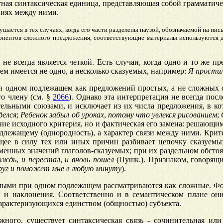
остная синтаксическая единица, представляющая собой граммат
ниях между ними.
шается в тех случаях, когда его части разделены паузой, обозначаемой на пис
понентов сложного предложения, соответствующие материалы используются 
 всегда является четкой. Есть случаи, когда одно и то же пр
м имеется не одно, а несколько сказуемых, например:
Я
прости
одном подлежащем как предложений простых, а не сложных о
о члену (см. §
2066
). Однако эта интерпретация не всегда пос
ельными союзами, и исключает из их числа предложения, в к
делся
;
Ребенок
забыл
об
уроках
,
потому
что
увлекся
рисованием
;
ние исходного критерия, но и фактическая его замена: решающ
лежащему (однородность), а характер связи между ними. Крите
ащее в силу тех или иных причин разбивает цепочку сказуем
енных значений глаголов-сказуемых; при их раздельном обстоят
ождь
,
и
перестал
,
и
вновь
пошел
(Пушк.). Признаком, говорящи
руг
и
поможет
мне
в
любую
минуту
).
мыми при одном подлежащем рассматриваются как сложные. Фор
и и наклонения. Соответственно и в семантическом плане он
характеризующихся единством (общностью) субъекта.
ного, существует синтаксическая связь - сочинительная или