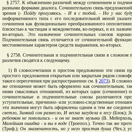
§
2757
. К объяснению различий между сочинением и подчин
разными формами диалога. Сочинительную связь предложений 
зрения (-
Пойду
прогуляюсь
. -
И
я
с
тобой
. -
Но
у
нас
буд
информативного типа с его последовательной меной указат
сочинения как функционально преобразованного оппозитивно
близостью к частицам и междометиям, во-первых, и их назнач
во-вторых. Это назначение сочинительных союзов хорошо 
Подчинительная связь отличается от сочинительной функци
местоименным характером средств выражения, во-вторых.
§
2758
. Сочинительная и подчинительная связи в сложном
различия сводятся к следующему.
1) В словосочетании и простом предложении эти связи про
простого предложения открытым или закрытым рядом словофо
такого пересечения при распространении см. §
2073
). В сложн
же отношение может быть оформлено как сочинительным, та
ними смысловых отношений, из которых один (сочинение) пе
сочинительные и подчинительные союзы различаются пре
уступительные, причинно- или условно-следственные отноше
эти значения могут быть оформлены одним и тем же соедин
светло
,
Зимний
сон
разнесло
,
И
весна
загудела
в
лесу
(Блок);
З
ребенком
не
повозились
-
и
он
не
знает
музыки
(В. Мейерхоль
Малейшая
ошибка
-
и
вы
в
воде
(Троепол.). Точно так же про
(Триф.);
Он
знаменитость
,
но
у
него
простая
душа
(Чех.); у